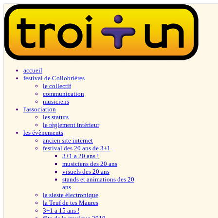
accueil
festival de Collobrières
le collectif
communication
musiciens
l'association
les statuts
le règlement intérieur
les évènements
ancien site internet
festival des 20 ans de 3+1
3+1 a 20 ans !
musiciens des 20 ans
visuels des 20 ans
stands et animations des 20
ans
la sieste électronique
la Teuf de tes Maures
3+1 a 15 ans !