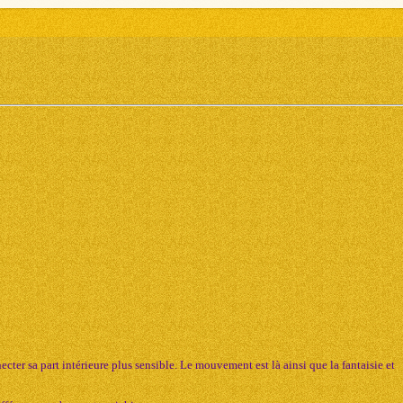
cter sa part intérieure plus sensible. Le mouvement est là ainsi que la fantaisie et