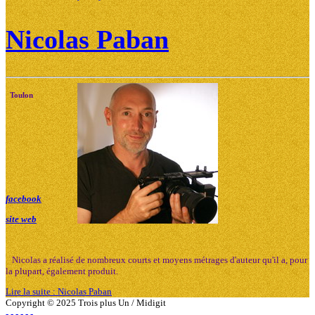
Nicolas Paban
Toulon
facebook
site web
Nicolas a réalisé de nombreux courts et moyens métrages d'auteur qu'il a, pour
la plupart, également produit.
Lire la suite : Nicolas Paban
Copyright © 2025 Trois plus Un / Midigit
-
-
-
-
-
-