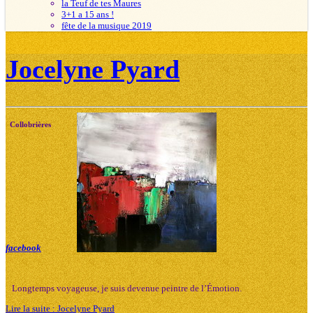
la Teuf de tes Maures
3+1 a 15 ans !
fête de la musique 2019
Jocelyne Pyard
Collobrières
facebook
Longtemps voyageuse, je suis devenue peintre de l’Émotion.
Lire la suite : Jocelyne Pyard