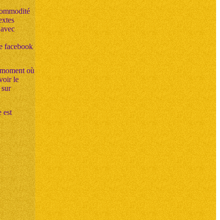
 commodité
extes
 avec
e facebook
du moment où
voir le
 sur
 est