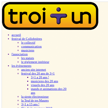
accueil
festival de Collobrières
le collectif
communication
musiciens
l'association
les statuts
le règlement intérieur
les évènements
ancien site internet
festival des 20 ans de 3+1
3+1 a 20 ans !
musiciens des 20 ans
visuels des 20 ans
stands et animations des 20
ans
la sieste électronique
la Teuf de tes Maures
3+1 a 15 ans !