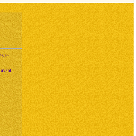
9, le
é avant