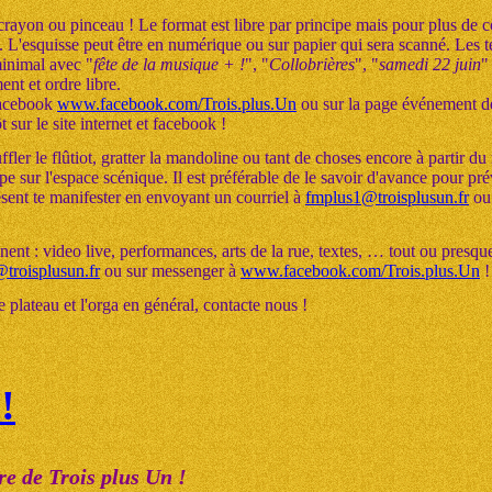
 crayon ou pinceau ! Le format est libre par principe mais pour plus de
. L'esquisse peut être en numérique ou sur papier qui sera scanné. Les t
minimal avec "
fête de la musique + !
", "
Collobrières
", "
samedi 22 juin
"
ment et ordre libre.
facebook
www.facebook.com/Trois.plus.Un
ou sur la page événement d
t sur le site internet et facebook !
fler le flûtiot, gratter la mandoline ou tant de choses encore à partir 
e sur l'espace scénique. Il est préférable de le savoir d'avance pour pré
ésent te manifester en envoyant un courriel à
fmplus1@troisplusun.fr
ou
t : video live, performances, arts de la rue, textes, … tout ou presque
troisplusun.fr
ou sur messenger à
www.facebook.com/Trois.plus.Un
!
 plateau et l'orga en général, contacte nous !
!
re de Trois plus Un !