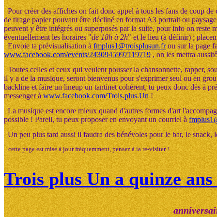
Pour créer des affiches on fait donc appel à tous les fans de coup de
de tirage papier pouvant être décliné en format A3 portrait ou paysage
peuvent y être intégrés ou superposés par la suite, pour info on reste 
éventuellement les horaires "
de 18h à 2h
" et le lieu (à définir) ; place
Envoie ta prévisualisation à
fmplus1@troisplusun.fr
ou sur la page 
www.facebook.com/events/2430945997119719
, on les mettra aussitô
Toutes celles et ceux qui veulent pousser la chansonnette, rapper, souf
il y a de la musique, seront bienvenus pour s'exprimer seul ou en group
backline et faire un lineup un tantinet cohérent, tu peux donc dès à pr
messenger à
www.facebook.com/Trois.plus.Un
!
La musique est encore mieux quand d'autres formes d'art l'accompagnen
possible ! Pareil, tu peux proposer en envoyant un courriel à
fmplus1@
Un peu plus tard aussi il faudra des bénévoles pour le bar, le snack, le
cette page est mise à jour fréquemment, pensez à la re-visiter !
Trois plus Un a quinze ans 
anniversai